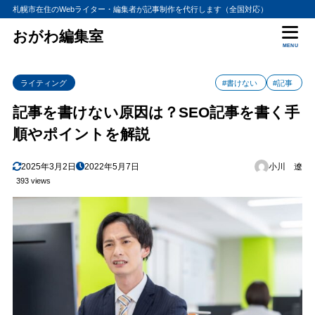
札幌市在住のWebライター・編集者が記事制作を代行します（全国対応）
おがわ編集室
MENU
ライティング
#書けない
#記事
記事を書けない原因は？SEO記事を書く手
順やポイントを解説
2025年3月2日
2022年5月7日
小川 遼
393 views