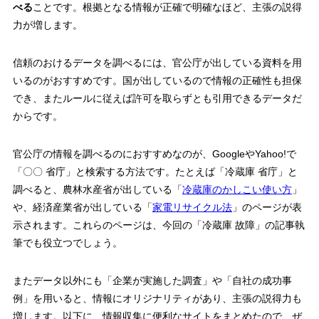
べる
こと
です。根拠となる情報が正確で明確なほど、主張の説得
力が増します。
信頼のおけるデータを調べるには、官公庁が出している資料を用
いるのがおすすめです。国が出しているので情報の正確性も担保
でき、またルールに従えば許可を取らずとも引用できるデータだ
からです。
官公庁の情報を調べるのにおすすめなのが、GoogleやYahoo!で
「〇〇 省庁」と検索する方法です。たとえば「冷蔵庫 省庁」と
調べると、農林水産省が出している「
冷蔵庫のかしこい使い方
」
や、経済産業省が出している「
家電リサイクル法
」のページが表
示されます。これらのページは、今回の「冷蔵庫 故障」の記事執
筆でも役立つでしょう。
またデータ以外にも「企業が実施した調査」や「自社の成功事
例」を用いると、情報にオリジナリティがあり、主張の説得力も
増します。以下に、情報収集に便利なサイトをまとめたので、ぜ